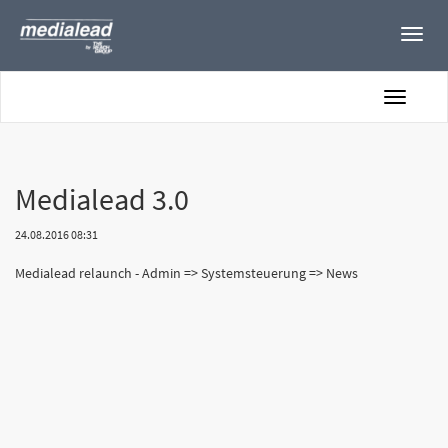
Toggle
naviga
Toggle
navigatio
Medialead 3.0
24.08.2016 08:31
Medialead relaunch - Admin => Systemsteuerung => News